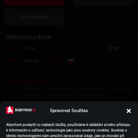
moje praktiky
Informace o dívce:
Věk:
21 let
Prsa:
2
Váha:
50 kg
Výška:
168 cm
Jazyky:
Další kategorie dívky:
Lolitka
Malá prsa
Hubená holka
Vyholená vagína
Na privátu
Bruneta
Ukrajinky
Amatérka
Hluboký orál Praha
Luxusní společnice
Orál Praha
Společnice Praha 5
Trojka Praha
Spravovat Souhlas
Abychom poskytli co nejlepší služby, používáme k ukládání a/nebo přístupu
k informacím o zařízení, technologie jako jsou soubory cookies. Souhlas s
HOLKY NA SEX
těmito technologiemi nám umožní zpracovávat údaje, jako je chování při