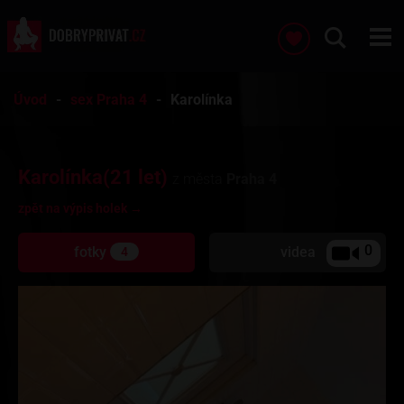
Úvod
sex Praha 4
Karolínka
Karolínka(21 let)
z města
Praha 4
zpět na výpis holek →
0
fotky
videa
4