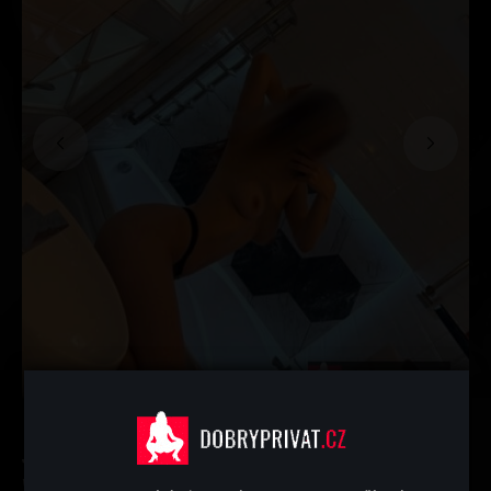
Jmenuji se Karolínka. Výška 168 cm, váha 50 kg, světlé
vlasy, prsa 2. Jsem stydlivá, jemná a přirozená, mluvím