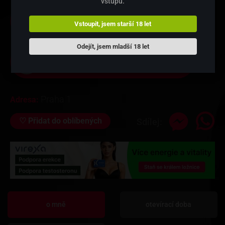
vstupu.
775 118 054
Vstoupit, jsem starší 18 let
Řekni, že voláš z dobryprivat.cz
Odejít, jsem mladší 18 let
katka5430@gmail.com
můj e-mail
Praha 1
Adresa:
♡
Přidat do oblíbených
Sdílej:
o mně
otevírací doba