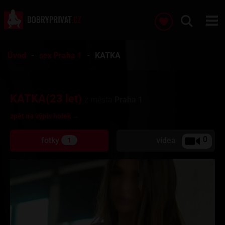
Úvod
sex Praha 1
KATKA
KATKA(23 let)
z města
Praha 1
zpět na výpis holek →
0
fotky
videa
1