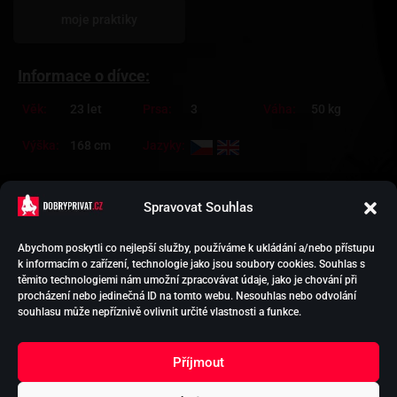
moje praktiky
Informace o dívce:
Věk:
23 let
Prsa:
3
Váha:
50 kg
Výška:
168 cm
Jazyky:
Další kategorie dívky:
Velké prsa
Přírodní klín
Bruneta
Spravovat Souhlas
Abychom poskytli co nejlepší služby, používáme k ukládání a/nebo přístupu
k informacím o zařízení, technologie jako jsou soubory cookies. Souhlas s
HOLKY NA SEX
těmito technologiemi nám umožní zpracovávat údaje, jako je chování při
PODPORA EREKCE
procházení nebo jedinečná ID na tomto webu. Nesouhlas nebo odvolání
VYTVOŘIT INZERCI
souhlasu může nepříznivě ovlivnit určité vlastnosti a funkce.
KONTAKT
OCHRANA
Příjmout
OSOBNÍCH ÚDAJŮ