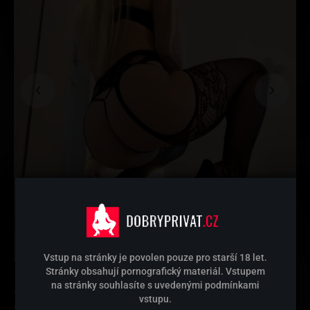
Vstup na stránky je povolen pouze pro starší 18 let.
Stránky obsahují pornografický materiál. Vstupem
na stránky souhlasíte s uvedenými podmínkami
Ahoj , jsem poprvé ve Znojmě .Chces se odreagovat – přijd za
vstupu.
mnou