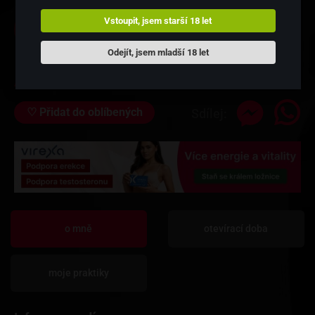
776 742 739
Vstoupit, jsem starší 18 let
Řekni, že voláš z dobryprivat.cz
Odejít, jsem mladší 18 let
Znojmo
Adresa:
♡
Přidat do oblíbených
Sdílej:
o mně
otevírací doba
moje praktiky