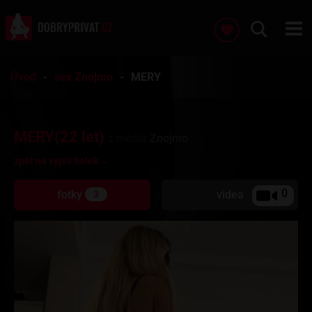
Úvod
sex Znojmo
MERY
MERY(22 let)
z města
Znojmo
zpět na výpis holek →
0
fotky
videa
3