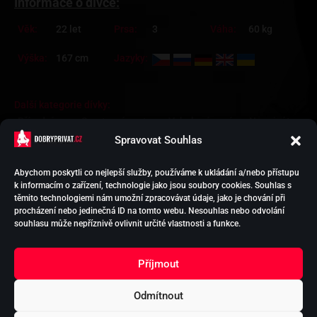
Informace o dívce:
Věk:
22 let
Prsa:
3
Váha:
60 kg
Výška:
167 cm
Jazyky:
Další kategorie dívky:
Přírodní prsa
Sportovní postava
Vyholená vagína
Na privátu
Blondýna
Spravovat Souhlas
Abychom poskytli co nejlepší služby, používáme k ukládání a/nebo přístupu
k informacím o zařízení, technologie jako jsou soubory cookies. Souhlas s
HOLKY NA SEX
těmito technologiemi nám umožní zpracovávat údaje, jako je chování při
PODPORA EREKCE
procházení nebo jedinečná ID na tomto webu. Nesouhlas nebo odvolání
VYTVOŘIT INZERCI
souhlasu může nepříznivě ovlivnit určité vlastnosti a funkce.
KONTAKT
OCHRANA
Příjmout
OSOBNÍCH ÚDAJŮ
Odmítnout