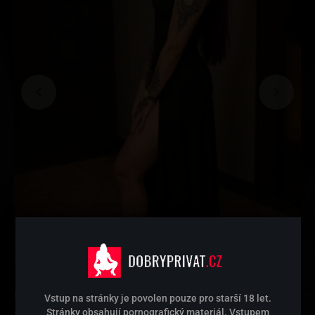
Pouze masáže
Nenechte se zmást mým dominantním vzhledem. Ve
Vstup na stránky je povolen pouze pro starší 18 let.
skutečnosti u mě najdete něžný dotek, klid, porozumění
Stránky obsahují pornografický materiál. Vstupem