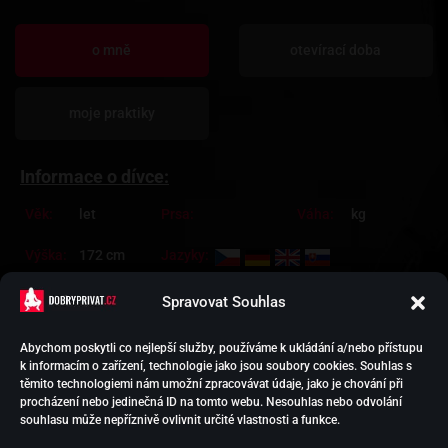
o mně
otevírací doba
moje praktiky
Informace o dívce:
Věk:
let
Prsa:
Váha:
kg
Výška:
172 cm
Jazyky:
Spravovat Souhlas
Abychom poskytli co nejlepší služby, používáme k ukládání a/nebo přístupu
k informacím o zařízení, technologie jako jsou soubory cookies. Souhlas s
HOLKY NA SEX
těmito technologiemi nám umožní zpracovávat údaje, jako je chování při
PODPORA EREKCE
procházení nebo jedinečná ID na tomto webu. Nesouhlas nebo odvolání
VYTVOŘIT INZERCI
souhlasu může nepříznivě ovlivnit určité vlastnosti a funkce.
KONTAKT