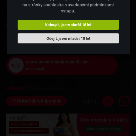
a péči, která vás na chvíli nechá zapomenout na okolní
na stránky souhlasíte s uvedenými podmínkami
svět.Každé setkání je pro mě jedinečné a přizpůsobené
vstupu.
vašim potřebám, s respektem, diskrétností a lidským
přístupem.
Vstoupit, jsem starší 18 let
735 578 861
Odejít, jsem mladší 18 let
Řekni, že voláš z dobryprivat.cz
centrumandromeda@gmail.com
můj e-mail
České Budějovice
Adresa:
♡
Přidat do oblíbených
Sdílej: