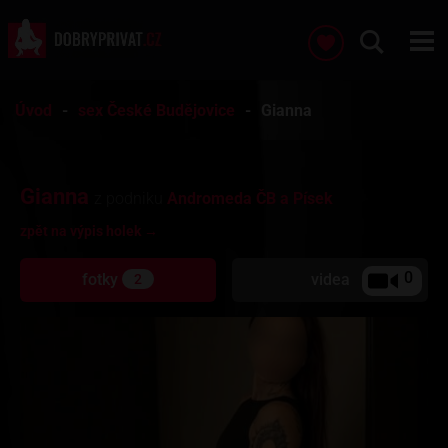
Úvod
sex České Budějovice
Gianna
Gianna
z podniku
Andromeda ČB a Písek
zpět na výpis holek →
0
fotky
videa
2