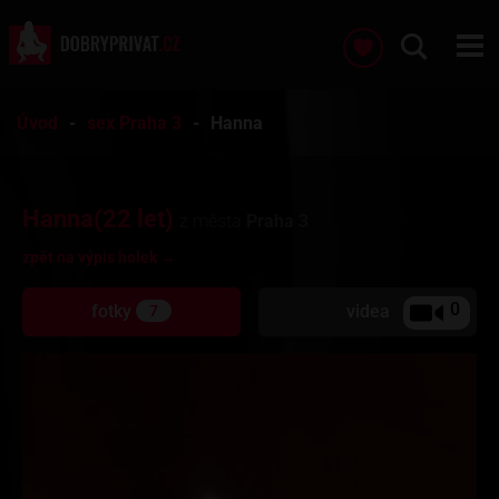
Úvod
sex Praha 3
Hanna
Hanna(22 let)
z města
Praha 3
zpět na výpis holek →
0
fotky
videa
7