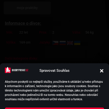
moje praktiky
Informace o dívce:
Věk:
22 let
Prsa:
2
Váha:
56 kg
Výška:
169 cm
Jazyky:
Další kategorie dívky:
Lolitka
Uměla prsa
Hubená holka
Vyholená vagína
Na privátu
Blondýna
Slovenky
Zkušená
Spravovat Souhlas
Abychom poskytli co nejlepší služby, používáme k ukládání a/nebo přístupu
k informacím o zařízení, technologie jako jsou soubory cookies. Souhlas s
HOLKY NA SEX
těmito technologiemi nám umožní zpracovávat údaje, jako je chování při
PODPORA EREKCE
procházení nebo jedinečná ID na tomto webu. Nesouhlas nebo odvolání
VYTVOŘIT INZERCI
souhlasu může nepříznivě ovlivnit určité vlastnosti a funkce.
KONTAKT