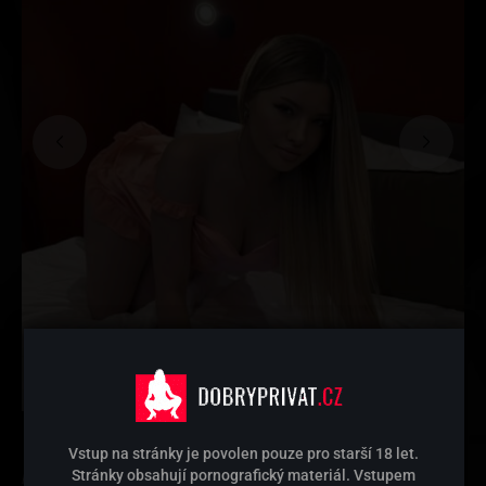
Jsem sebevědomá žena s jiskrou v očích a úsměvem,
❤️
Vstup na stránky je povolen pouze pro starší 18 let.
který dokáže zastavit čas. Miluju hru pohledů, lehké
Stránky obsahují pornografický materiál. Vstupem