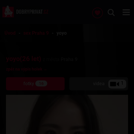
Úvod
sex Praha 9
yoyo
yoyo(26 let)
z města
Praha 9
zpět na výpis holek →
1
fotky
videa
16