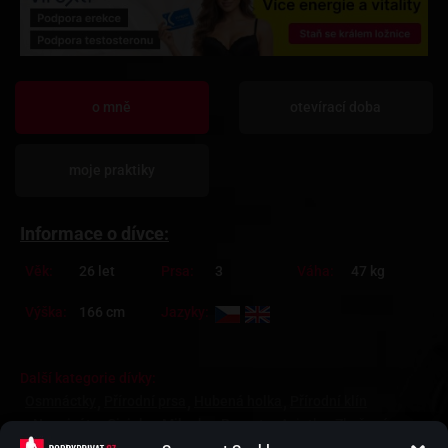
o mně
otevírací doba
moje praktiky
Informace o dívce:
Věk:
26 let
Prsa:
3
Váha:
47 kg
Výška:
166 cm
Jazyky:
Další kategorie dívky:
Osmnáctky
Přírodní prsa
Hubená holka
Přírodní klín
Na privátu
Cizinka
Milenka
Bruneta
Asiatky
Zkušená
Asiatka Brno
Asiatka Praha