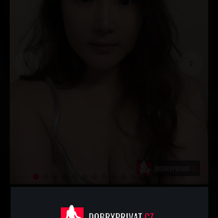
Máte rádi plná prsa? Jsem Yoyo, vlastním úchvatně
krásná prsa, která vás naprosto doženou k šílenství…