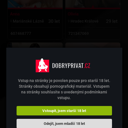
Anna
Olivia
30 let
29 let
Mariánské Lázně
Hradec Králové
607468777
721347069
Vstup na stránky je povolen pouze pro starší 18 let.
Stránky obsahují pornografický materiál. Vstupem
na stránky souhlasíte s uvedenými podmínkami
vstupu.
Vstoupit, jsem starší 18 let
li li
Holly
Odejít, jsem mladší 18 let
28 let
49 let
Pří­bram
Mladá Boleslav