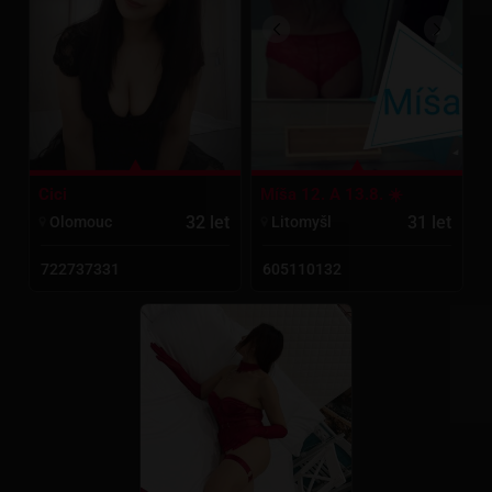
Cici
Míša 12. A 13.8. ☀️
32 let
31 let
Olomouc
Litomyšl
722737331
605110132