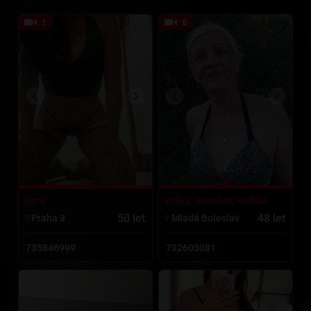
1
5
Lara
videa, sexchat, webka
50 let
48 let
Praha 3
Mladá Boleslav
735846999
732605081