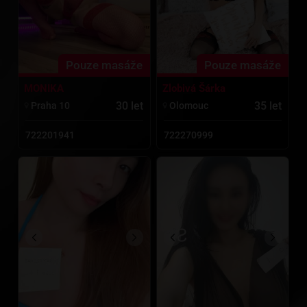
Pouze masáže
Pouze masáže
MONIKA
Zlobivá Šárka
30 let
35 let
Praha 10
Olomouc
722201941
722270999