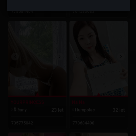
778684404
704580683
YOURPRINCESS
Na Na
23 let
32 let
Ří­čany
Humpolec
735775042
778684408