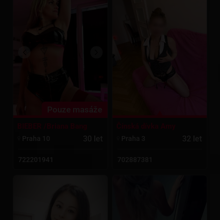
Pouze masáže
Čínská dívka Amy
BIEBER /Briana Bang
32 let
30 let
Praha 3
Praha 10
702887381
722201941