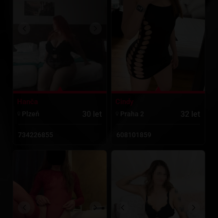
Cindy
Hanča
32 let
30 let
Praha 2
Plzeň
608101859
734226855