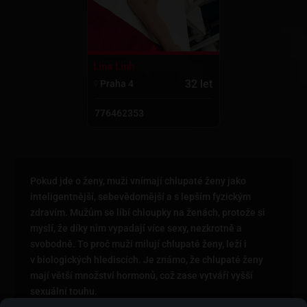
Lina Linh
32 let
Praha 4
776462353
Pokud jde o ženy, muži vnímají chlupaté ženy jako
inteligentnější, sebevědomější a s lepším fyzickým
zdravím. Mužům se líbí chloupky na ženách, protože si
myslí, že díky nim vypadají více sexy, nezkrotně a
svobodně. To proč muži milují chlupaté ženy, leží i
v biologických hlediscích. Je známo, že chlupaté ženy
mají větší množství hormonů, což zase vytváří vyšší
sexuální touhu.