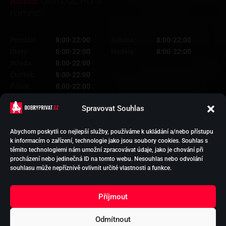
Olomouc, Horní
Adresa:
náměstí
Pondělí:
8:00-22:00
Sobota:
8:00-22:00
Úterý:
8:00-22:00
Neděle:
8:00-22:00
Středa:
8:00-22:00
Čtvrtek:
8:00-22:00
Pátek:
8:00-22:00
Spravovat Souhlas
Abychom poskytli co nejlepší služby, používáme k ukládání a/nebo přístupu
k informacím o zařízení, technologie jako jsou soubory cookies. Souhlas s
HOLKY NA SEX
těmito technologiemi nám umožní zpracovávat údaje, jako je chování při
PODPORA EREKCE
procházení nebo jedinečná ID na tomto webu. Nesouhlas nebo odvolání
VYTVOŘIT INZERCI
souhlasu může nepříznivě ovlivnit určité vlastnosti a funkce.
KONTAKT
OCHRANA
Příjmout
OSOBNÍCH ÚDAJŮ
Odmítnout