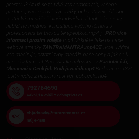
prostoru? Ať už se to týká vás samotných, vašeho
partnera, vaší párové dynamiky, nebo otázek ohledně
tantrické masáže či vaší individuální tantrické cesty,
nabízíme možnost konzultace vašeho tématu s
profesionální tantrickou terapeutkou.mp4 )
PRO více
informací prosím volejte
.mp4 Mrkněte také na naše
webové stránky
TANTRAMANTRA.mp4CZ
, kde uvidíte
kdo masíruje, ostatní typy masáží, naše ceny a jak se k
nám dostat.mp4
Naše studia naleznete v
Pardubicích,
Olomouci a Českých Budějovicích.mp4
Budeme se VÁS
těšit v jedné z našich krásných poboček.mp4
792764690
Řekni, že voláš z dobryprivat.cz
objednavky@tantramantra.cz
můj e-mail