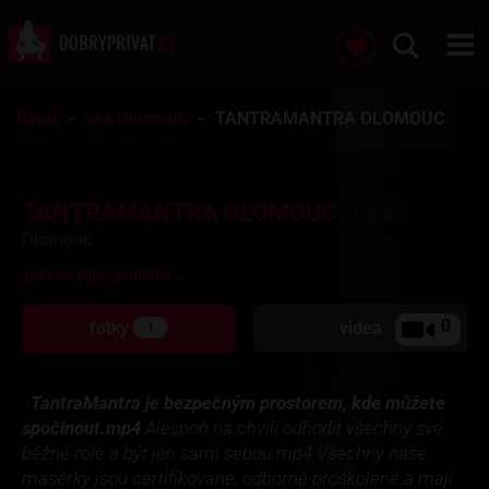
Úvod
sex Olomouc
TANTRAMANTRA OLOMOUC
TANTRAMANTRA OLOMOUC
v městě
Olomouc
zpět na výpis podniků →
0
fotky
videa
1
TantraMantra je bezpečným prostorem, kde můžete
spočinout
.mp4
Alespoň na chvíli odhodit všechny své
běžné role a být jen sami sebou.mp4 Všechny naše
masérky jsou certifikované, odborně proškolené a mají