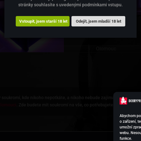
stránky souhlasíte s uvedenými podmínkami vstupu.
Vstoupit, jsem starší 18 let
Odejít, jsem mladší 18 let
Olomouc
 soukromí, kde nikoho nepotkáte, a nikoho nebude zajímat, co tam jdete
lomouci
. Zde budete mít soukromí na vše, co potřebujete.
Abychom posk
o zařízení, 
umožní zprac
webu. Nesouh
funkce.