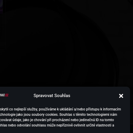
 dělat, a klasický hotel nepřipadá v úvahu?
Spravovat Souhlas
ytli co nejlepší služby, používáme k ukládání a/nebo přístupu k informacím
technologie jako jsou soubory cookies. Souhlas s těmito technologiemi nám
ovávat údaje, jako je chování při procházení nebo jedinečná ID na tomto
las nebo odvolání souhlasu může nepříznivě ovlivnit určité vlastnosti a