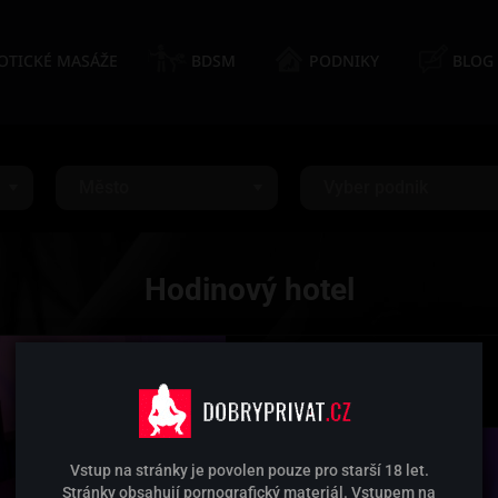
OTICKÉ MASÁŽE
BDSM
PODNIKY
BLOG
Město
Vyber podnik
Hodinový hotel
Soukromí pro 2
608 267 755
Vstup na stránky je povolen pouze pro starší 18 let.
Stránky obsahují pornografický materiál. Vstupem na