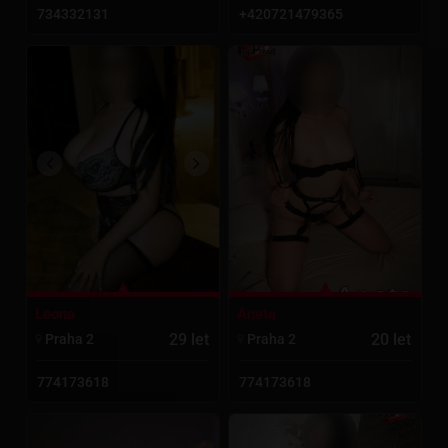
734332131
+420721479365
Aneta
Leona
20 let
29 let
Praha 2
Praha 2
774173618
774173618