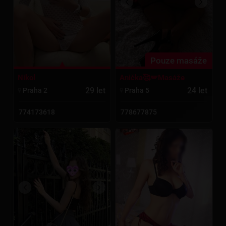
Pouze masáže
Nikol
Anička🥰🪽Masáže
29 let
24 let
Praha 2
Praha 5
774173618
778677875