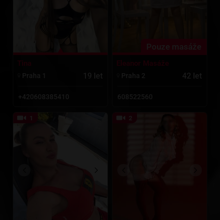
Pouze masáže
Eleanor Masáže
Tina
42 let
19 let
Praha 2
Praha 1
608522560
+420608385410
1
2