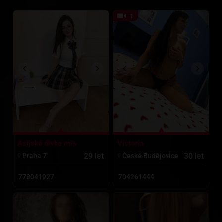
1
Asijská dívka mia
Victoria
29 let
30 let
Praha 7
České Budějovice
778041927
704261444