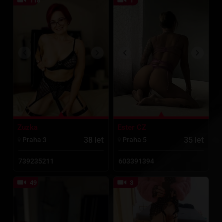
118
1
Zuzka
Ester CZ
38 let
35 let
Praha 3
Praha 5
739235211
603391394
49
3