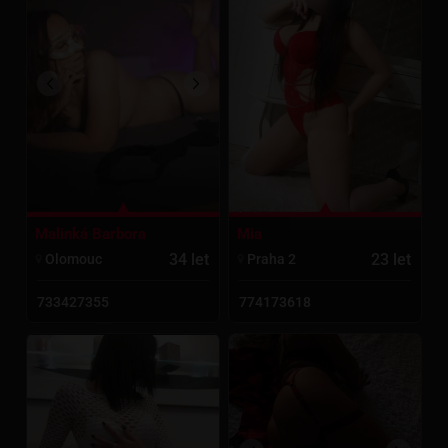
Mia
Malinká Barbora
23 let
34 let
Praha 2
Olomouc
774173618
733427355