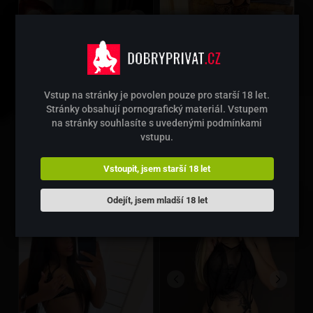
Vstup na stránky je povolen pouze pro starší 18 let.
Stránky obsahují pornografický materiál. Vstupem
na stránky souhlasíte s uvedenými podmínkami
Verča
TV Jana
vstupu.
28 let
35 let
Praha 3
Prostějov
Vstoupit, jsem starší 18 let
736148232
604425085
Odejít, jsem mladší 18 let
2
3