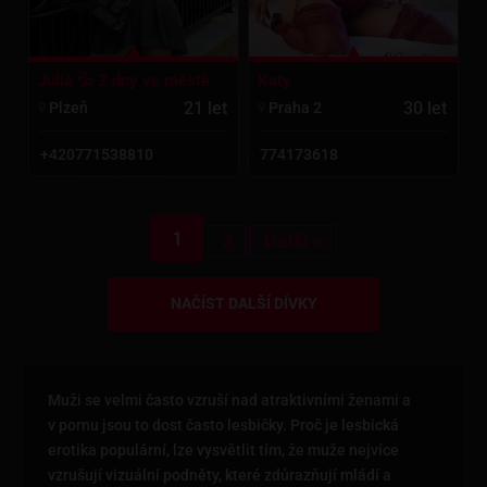
Katy
Julia 💦 2 dny ve městě
30 let
21 let
Praha 2
Plzeň
774173618
+420771538810
1
2
Další »
NAČÍST DALŠÍ DÍVKY
Muži se velmi často vzruší nad atraktivními ženami a
v pornu jsou to dost často lesbičky. Proč je lesbická
erotika populární, lze vysvětlit tím, že muže nejvíce
vzrušují vizuální podněty, které zdůrazňují mládí a