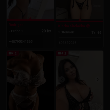
Rodriges
Klárka Školačka 😜
20 let
Praha 1
19 let
Olomouc
+48795341365
608689046
2
2