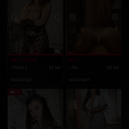
MILFa Eleanor
Ester
42 let
42 let
Praha 2
Zlí­n
608522560
605516461
1