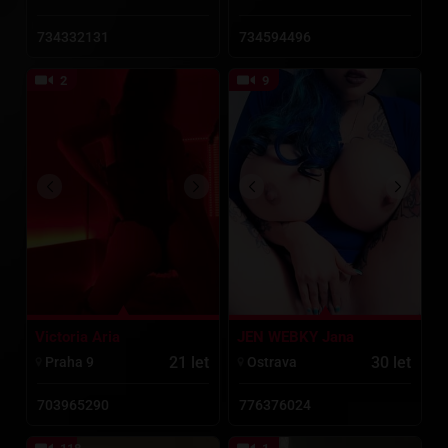
734332131
734594496
2
9
Victoria Aria
JEN WEBKY Jana
776376024
21 let
30 let
Praha 9
Ostrava
703965290
776376024