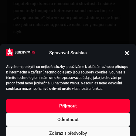
bagatelizují drama a emocionální složitost. Lesbické
porno tedy funguje u heterosexuálních mužů tím, že
„zdvojnásobuje“ tyto vizuální podnět. Jediné, co je lepší
než jedna nahá žena, jsou dvě nahé ženy mající spolu
styk.
Spravovat Souhlas
Abychom poskytli co nejlepší služby, používáme k ukládání a/nebo přístupu
k informacím o zařízení, technologie jako jsou soubory cookies. Souhlas s
HOLKY NA SEX
těmito technologiemi nám umožní zpracovávat údaje, jako je chování při
PODPORA EREKCE
procházení nebo jedinečná ID na tomto webu. Nesouhlas nebo odvolání
VYTVOŘIT INZERCI
souhlasu může nepříznivě ovlivnit určité vlastnosti a funkce.
KONTAKT
OCHRANA
Příjmout
OSOBNÍCH ÚDAJŮ
Odmítnout
Copyright 2026 © - www.dobryprivat.cz |
Sex Praha
Zobrazit předvolby