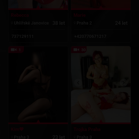
Rebecca
Marie
38 let
24 let
Uhlířské Janovice
Praha 2
737129111
+420770671217
30
1
Kim💖
Trojka Praha
23 let
Praha 3
Praha 3