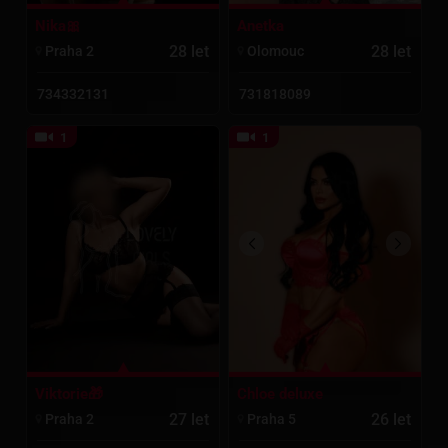
Nika🎀
Anetka
28 let
28 let
Praha 2
Olomouc
734332131
731818089
1
1
Viktorie🎁
Chloe deluxe
27 let
26 let
Praha 2
Praha 5