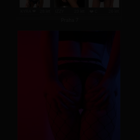
KYRA ❤
28 let
IZZY
23 let
❤️ C
26 let
Praha 7