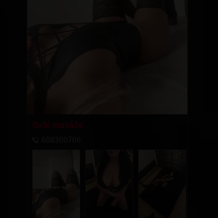
Gabi masáže
608300706