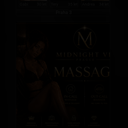
Gabi
30 let
Tery
35 let
Andrea
34 let
Praha 3