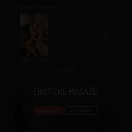
+420731884923
Zora
28 let
NOV
Praha 4