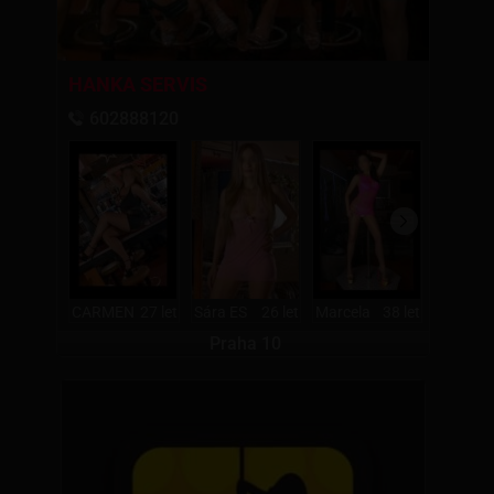
HANKA SERVIS
602888120
CARMEN
27 let
Sára ES
26 let
Marcela
38 let
Stefanie
Praha 10