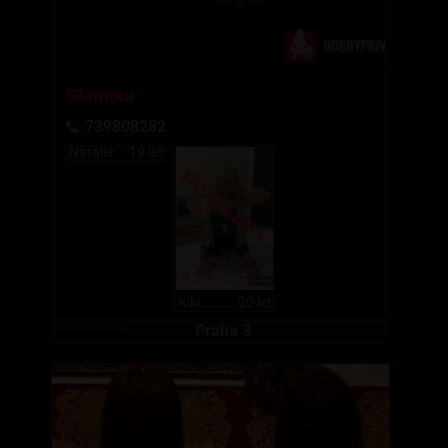
Glamour
739808282
Natálie
19 let
Kiki
20 let
Praha 3