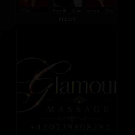
27 let
Roxy🖤
23 let
Anna🔥
22 let
22 let
Praha 2