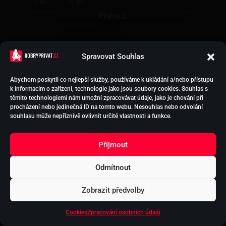
Viki
20 let
Praha 2
Spravovat Souhlas
1
2
Další »
Abychom poskytli co nejlepší služby, používáme k ukládání a/nebo přístupu
k informacím o zařízení, technologie jako jsou soubory cookies. Souhlas s
těmito technologiemi nám umožní zpracovávat údaje, jako je chování při
procházení nebo jedinečná ID na tomto webu. Nesouhlas nebo odvolání
Praha
se nachází v srdci Evropy. Je to středobod
souhlasu může nepříznivě ovlivnit určité vlastnosti a funkce.
kultury, historie, politiky, ale mimo to v Praze také
najdete jedny z nejlepších
erotických privátů
v České republice.
Příjmout
Praha
je rozlehlá, a tak v jejích jednotlivých
Odmítnout
částech najdete širokou nabídku sexuálních
služeb. Zkuste si najít to své a užijte si:
sex
privát
Zobrazit předvolby
Praha 1
,
sex
privát Praha 2
,
sex
privát Praha 3
,
sex
privát Praha 4
,
sex
privát Praha 5
,
sex
privát
Cookies
Zpracování osobních údajů
Praha 6
,
sex
privát Praha 7
,
sex
privát Praha 8
,