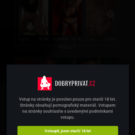
Lara
50 let
Subinka
33 let
Tina
19 let
Praha 3
Vstup na stránky je povolen pouze pro starší 18 let.
Stránky obsahují pornografický materiál. Vstupem
na stránky souhlasíte s uvedenými podmínkami
vstupu.
Vstoupit, jsem starší 18 let