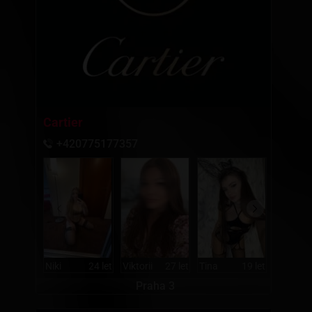
Cartier
+420775177357
Niki
24 let
Viktorii
27 let
Tina
19 let
Nastya
Praha 3