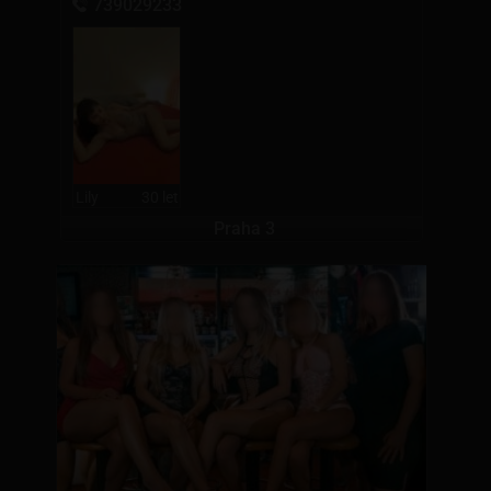
739029233
Lily
30 let
Praha 3