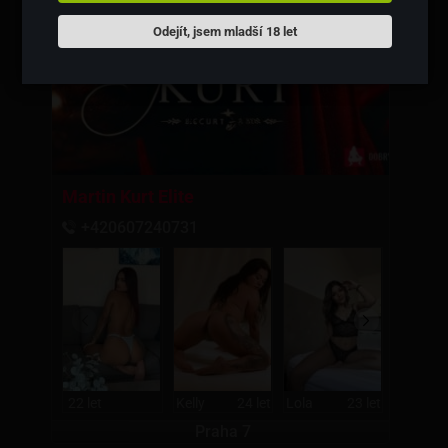
Odejít, jsem mladší 18 let
Martin Kurt Elite
+420607240731
22 let
Kelly
24 let
Lola
23 let
Mia
Praha 7