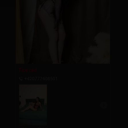
Fire red
+420777408501