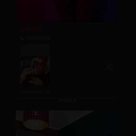
Fantazie
770199109
Sara mas
21 let
Praha 6