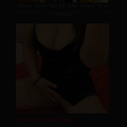
Eleanor
42 let
MILFa El
42 let
Zralá A
45 let
Praha 2
Sweet oriental princess