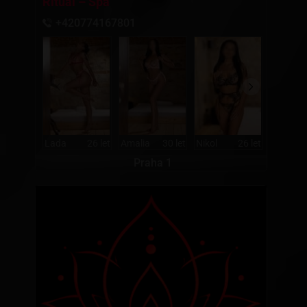
Ritual – Spa
+420774167801
Lada
26 let
Amalia
30 let
Nikol
26 let
Olivia
Praha 1