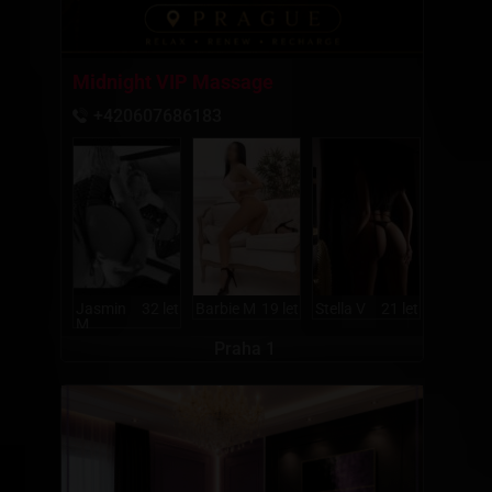
Midnight VIP Massage
+420607686183
Jasmin
32 let
Barbie M
19 let
Stella V
21 let
M
Praha 1