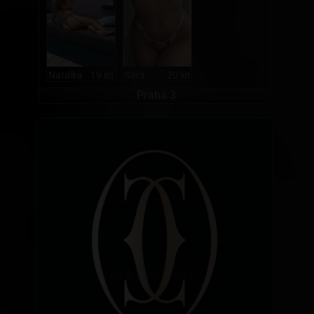
Natálka
19 let
Sára
20 let
Praha 3