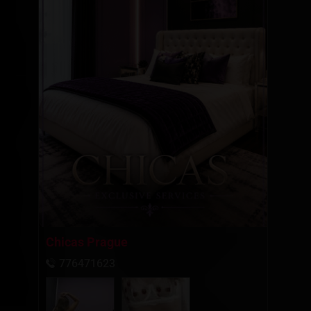
Chicas Prague
776471623