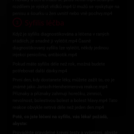
rozdílem je výskyt vřídků.mp4 U mužů se vyskytuje na
penisu a šourku u žen uvnitř nebo vně pochvy.mp4
Syfilis léčba
Když je syfilis diagnostikována a léčena v raných
stádiích, je snadné ji vyléčit.mp4 Časně
diagnostikovaný syfilis lze vyléčit, někdy jedinou
injekcí penicilinu, antibiotik.mp4
Pokud máte syfilis déle než rok, možná budete
potřebovat další dávky.mp4
První den, kdy dostanete léky, můžete zažít to, co je
známé jako Jarisch-Herxheimerova reakce.mp4
Příznaky a příznaky zahrnují horečku, zimnici,
nevolnost, bolestivou bolest a bolest hlavy.mp4 Tato
reakce obvykle netrvá déle než jeden den.mp4
Poté, co jste léčeni na syfilis, vás lékař požádá,
abyste:
Provádějte pravidelné krevní testy a vyšetření, abyste