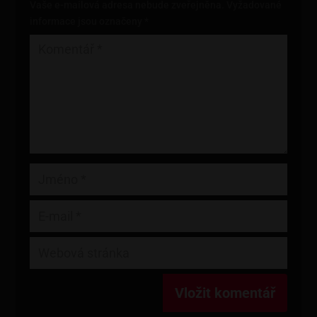
Vaše e-mailová adresa nebude zveřejněna.
Vyžadované
informace jsou označeny
*