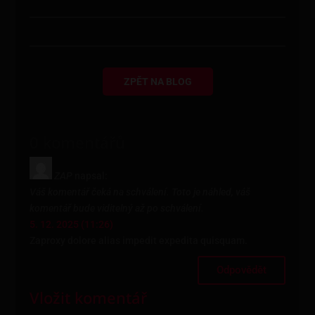
0 komentářů
ZAP
napsal:
Váš komentář čeká na schválení. Toto je náhled, váš
komentář bude viditelný až po schválení.
5. 12. 2025 (11:26)
Zaproxy dolore alias impedit expedita quisquam.
Odpovědět
Vložit komentář