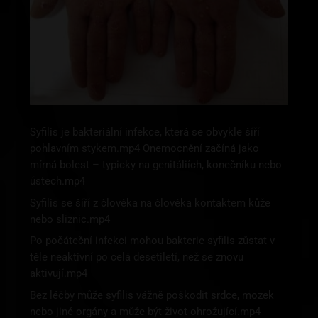
Syfilis je bakteriální infekce, která se obvykle šíří
pohlavním stykem.mp4 Onemocnění začíná jako
mírná bolest – typicky na genitáliích, konečníku nebo
ústech.mp4
Syfilis se šíří z člověka na člověka kontaktem kůže
nebo sliznic.mp4
Po počáteční infekci mohou bakterie syfilis zůstat v
těle neaktivní po celá desetiletí, než se znovu
aktivují.mp4
Bez léčby může syfilis vážně poškodit srdce, mozek
nebo jiné orgány a může být život ohrožující.mp4