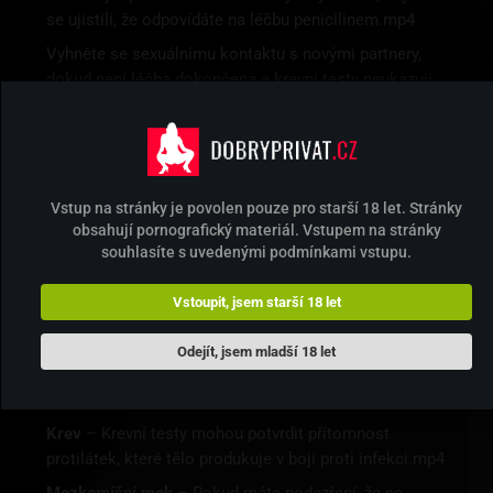
se ujistili, že odpovídáte na léčbu penicilinem.mp4
Vyhněte se sexuálnímu kontaktu s novými partnery,
dokud není léčba dokončena a krevní testy neukazují,
že infekce byla vyléčena.mp4
Informujte své sexuální partnery, aby mohli být
testováni a v případě potřeby podstoupit léčbu.mp4
Nechte se otestovat na infekci HIV.mp4
Vstup na stránky je povolen pouze pro starší 18 let. Stránky
Syfilis inkubační doba
obsahují pornografický materiál. Vstupem na stránky
souhlasíte s uvedenými podmínkami vstupu.
Průměrná doba od infikování a začátkem prvních
příznaků je 21 dní, ale tato doba se může různit od 10
Vstoupit, jsem starší 18 let
do 90 dnů.mp4
Syfilis testy
Odejít, jsem mladší 18 let
Syfilis lze diagnostikovat testováním vzorků:
Krev
– Krevní testy mohou potvrdit přítomnost
protilátek, které tělo produkuje v boji proti infekci.mp4
Mozkomíšní mok
– Pokud máte podezření, že se