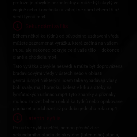
protože je obvykle bezbolestný a může být skrytý ve
vagíně nebo konečníku a zahojí se sám během tří až
šesti týdnů.mp4
Sekundární syfilis
Během několika týdnů od původního uzdravení vředu
můžete zaznamenat vyrážku, která začíná na vašem
trupu, ale nakonec pokryje celé vaše tělo – dokonce i
dlaně a chodidla.mp4
Tato vyrážka obvykle nesvědí a může být doprovázena
bradavicovými vředy v ústech nebo v oblasti
genitálií.mp4 Některým lidem také vypadávají vlasy,
bolí svaly, mají horečku, bolest v krku a otoky na
lymfatických uzlinách.mp4 Tyto známky a příznaky
mohou zmizet během několika týdnů nebo opakovaně
přicházet a odcházet až po dobu jednoho roku.mp4
Latentní syfilis
Pokud se syfilis neléčí, nemoc přechází ze
sekundárního stadia do skrytého (latentního) stadia,