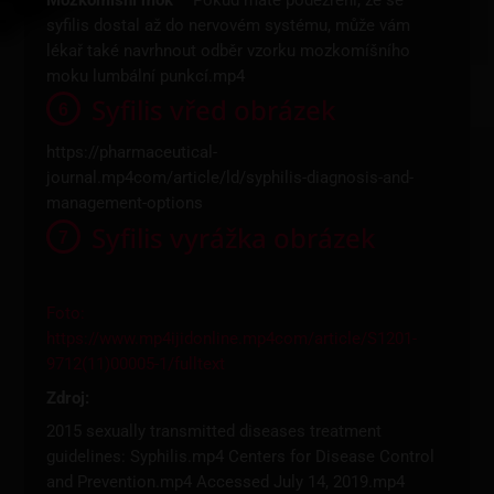
syfilis dostal až do nervovém systému, může vám
lékař také navrhnout odběr vzorku mozkomíšního
moku lumbální punkcí.mp4
Syfilis vřed obrázek
https://pharmaceutical-
journal.mp4com/article/ld/syphilis-diagnosis-and-
management-options
Syfilis vyrážka obrázek
Foto:
https://www.mp4ijidonline.mp4com/article/S1201-
9712(11)00005-1/fulltext
Zdroj:
2015 sexually transmitted diseases treatment
guidelines: Syphilis.mp4 Centers for Disease Control
and Prevention.mp4 Accessed July 14, 2019.mp4