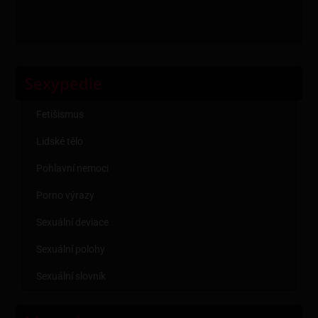
Sexypedie
Fetišismus
Lidské tělo
Pohlavní nemoci
Porno výrazy
Sexuální deviace
Sexuální polohy
Sexuální slovník