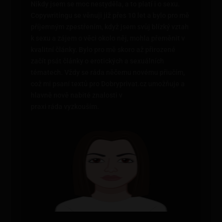
Nikdy jsem se moc nestyděla, a to platí i o sexu.
Copywritingu se věnuji již přes 10 let a bylo pro mě
příjemným zpestřením, když jsem svůj blízký vztah
k sexu a zájem o věci okolo něj, mohla přeměnit v
kvalitní články. Bylo pro mě skoro až přirozené
začít psát články o erotických a sexuálních
tématech. Vždy se ráda něčemu novému přiučím,
což mi psaní textů pro Dobryprivat.cz umožňuje a
hlavně nově nabité znalosti v
praxi ráda vyzkouším.