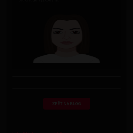
praxi ráda vyzkouším.