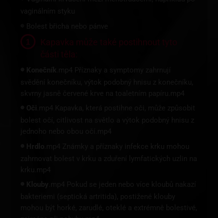
vaginálním styku
Bolest břicha nebo pánve
🔴
Kapavka může také postihnout tyto
části těla:
Konečník
.mp4 Příznaky a symptomy zahrnují
🔴
svědění konečníku, výtok podobný hnisu z konečníku,
skvrny jasně červené krve na toaletním papíru.mp4
Oči
.mp4 Kapavka, která postihne oči, může způsobit
🔴
bolest očí, citlivost na světlo a výtok podobný hnisu z
jednoho nebo obou očí.mp4
Hrdlo
.mp4 Známky a příznaky infekce krku mohou
🔴
zahrnovat bolest v krku a zduření lymfatických uzlin na
krku.mp4
Klouby
.mp4 Pokud se jeden nebo více kloubů nakazí
🔴
bakteriemi (septická artritida), postižené klouby
mohou být horké, zarudlé, oteklé a extrémně bolestivé,