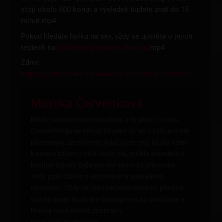
stojí okolo 600 korun a výsledek budete znát do 15
minut.mp4
Pokud hledáte holku na sex, vždy se ujistěte o jejich
testech na
pohlavně přenosné choroby
.mp4
Zdroj:
https://www.mp4nhs.mp4uk/conditions/gonorrhoea/
Monika Červenková
Nikdy jsem se moc nestyděla, a to platí i o sexu.
Copywritingu se věnuji již přes 10 let a bylo pro mě
příjemným zpestřením, když jsem svůj blízký vztah
k sexu a zájem o věci okolo něj, mohla přeměnit v
kvalitní články. Bylo pro mě skoro až přirozené
začít psát články o erotických a sexuálních
tématech. Vždy se ráda něčemu novému přiučím,
což mi psaní textů pro Dobryprivat.cz umožňuje a
hlavně nově nabité znalosti v