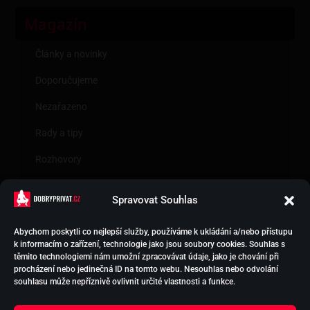
Magazín
Články a novinky
Doporučujeme
Nezařazeno
Rady a tipy
Rozhovory
SEX Studie
Spravovat Souhlas
Abychom poskytli co nejlepší služby, používáme k ukládání a/nebo přístupu
k informacím o zařízení, technologie jako jsou soubory cookies. Souhlas s
HOLKY NA SEX
těmito technologiemi nám umožní zpracovávat údaje, jako je chování při
PODPORA EREKCE
procházení nebo jedinečná ID na tomto webu. Nesouhlas nebo odvolání
VYTVOŘIT INZERCI
souhlasu může nepříznivě ovlivnit určité vlastnosti a funkce.
KONTAKT