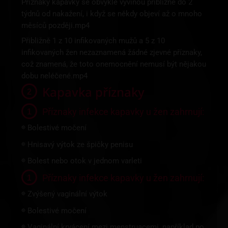
Příznaky kapavky se obvykle vyvinou přibližně do 2
týdnů od nakažení, i když se někdy objeví až o mnoho
měsíců později.mp4
Přibližně 1 z 10 infikovaných mužů a 5 z 10
infikovaných žen nezaznamená žádné zjevné příznaky,
což znamená, že toto onemocnění nemusí být nějakou
dobu neléčené.mp4
Kapavka příznaky
Příznaky infekce kapavky u žen zahrnují:
Bolestivé močení
🔴
Hnisavý výtok ze špičky penisu
🔴
Bolest nebo otok v jednom varleti
🔴
Příznaky infekce kapavky u žen zahrnují:
Zvýšený vaginální výtok
🔴
Bolestivé močení
🔴
Vaginální krvácení mezi menstruacemi, například po
🔴