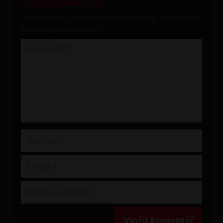
Vložit komentář
Vaše e-mailová adresa nebude zveřejněna.
Vyžadované
informace jsou označeny
*