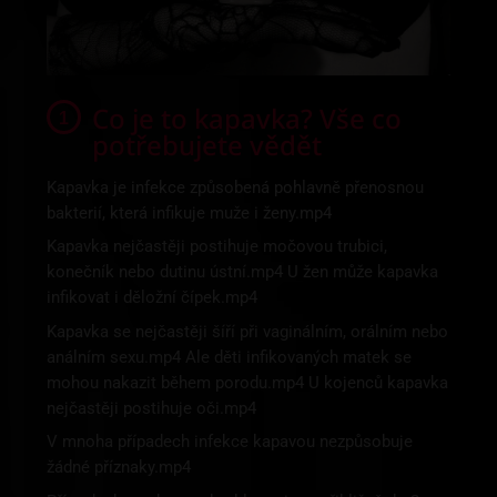
Co je to kapavka? Vše co
potřebujete vědět
Kapavka je infekce způsobená pohlavně přenosnou
bakterií, která infikuje muže i ženy.mp4
Kapavka nejčastěji postihuje močovou trubici,
konečník nebo dutinu ústní.mp4 U žen může kapavka
infikovat i děložní čípek.mp4
Kapavka se nejčastěji šíří při vaginálním, orálním nebo
análním sexu.mp4 Ale děti infikovaných matek se
mohou nakazit během porodu.mp4 U kojenců kapavka
nejčastěji postihuje oči.mp4
V mnoha případech infekce kapavou nezpůsobuje
žádné příznaky.mp4