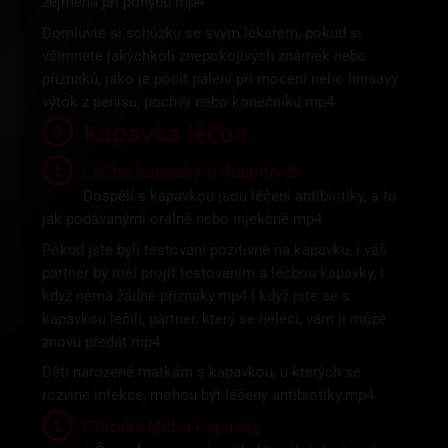
zejména při pohybu.mp4
Domluvte si schůzku se svým lékařem, pokud si
všimnete jakýchkoli znepokojivých známek nebo
příznaků, jako je pocit pálení při močení nebo hnisavý
výtok z penisu, pochvy nebo konečníku.mp4
Kapavka léčba
Léčba kapavky u dospělých
Dospělí s kapavkou jsou léčeni antibiotiky, a to
jak podávanými orálně nebo injekčně.mp4
Pokud jste byli testováni pozitivně na kapavku, i váš
partner by měl projít testováním a léčbou kapavky, i
když nemá žádné příznaky.mp4 I když jste se s
kapavkou léčili, partner, který se neléčí, vám ji může
znovu předat.mp4
Děti narozené matkám s kapavkou, u kterých se
rozvine infekce, mohou být léčeny antibiotiky.mp4
Přírodní léčba kapavky