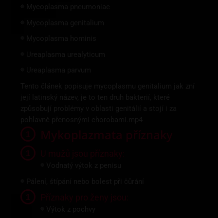
Mycoplasma pneumoniae
🔴
Mycoplasma genitalium
🔴
Mycoplasma hominis
🔴
Ureaplasma urealyticum
🔴
Ureaplasma parvum
🔴
Tento článek popisuje mycoplasmu genitalium jak zní
její latinský název, je to ten druh bakterií, které
způsobují problémy v oblasti genitálií a stojí i za
pohlavně přenosnými chorobami.mp4
Mykoplazmata příznaky
U mužů jsou příznaky:
Vodnatý výtok z penisu
🔴
Pálení, štípání nebo bolest při čůrání
🔴
Příznaky pro ženy jsou:
Výtok z pochvy
🔴