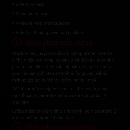
Bolest při sexu
🔴
Krvácení po sexu
🔴
Krvácení mezi menstruacemi
🔴
Bolest v oblasti pánve pod pupíkem
🔴
Mykoplazmata léčba
Otázkou tedy je, jak se zbavit mykoplazmat, protože
léčba může být komplikovaná.mp4 Běžná antibiotika,
jako je penicilin, které zabíjejí bakterie poškozením
jejich buněčných stěn, nemohou fungovat, jelikož
mykoplazmata buněčnou stěnu nemají.mp4
Váš lékař může nejprve zkusit azithromycin, nebo
moxifloxacin perorálně jednou denně po dobu 14
dnů.mp4
Léčba může také probíhat s doxycyklinem perorálně 2
krát denně po dobu 14 dnů.mp4
Mykoplazmata přenos