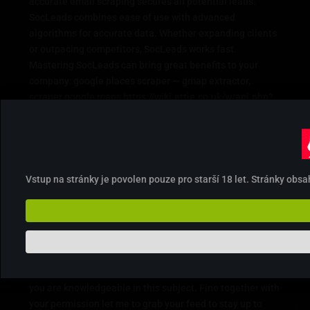
accurate email scraping secures all potential leads.
SocLeads combines ease of use with advanced
algorithms for accurate data. Whether expanding clients
or outpacing competitors, SocLeads works fast.
Mastering SocLeads can bring great benefits to your
company. google places scraper — gmap extractor,
scraper google maps https://wiki.attie.co.uk/w/api.php?
action=https://cpdbouvxc3m7.blog.fc2.com/blog-entry-
322.html
Odpovědět
English language classes in Malta
Vstup na stránky je povolen pouze pro starší 18 let. Stránky ob
napsal:
Váš komentář čeká na schválení. Toto je náhled, váš
komentář bude viditelný až po schválení.
12. 10. 2025 (1:28)
Simply desire to say your article is as amazing. The
clarity to your put up is simply great and that i can think
you are knowledgeable in this subject. Fine together with
your permission let me to grab your feed to stay up to