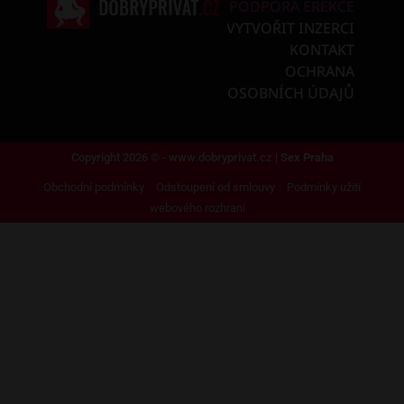
PODPORA EREKCE
VYTVOŘIT INZERCI
KONTAKT
OCHRANA
OSOBNÍCH ÚDAJŮ
Copyright 2026 © - www.dobryprivat.cz |
Sex Praha
Obchodní podmínky
Odstoupení od smlouvy
Podmínky užití
webového rozhraní