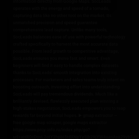
information directly from Google Maps. SocLeads
operates with the energy and speed of a tornado,
capturing data like no other tool on the market. Its
unmatched precision and speed guarantee
comprehensive lead capture. Unlike many tools,
SocLeads balances ease of use with powerful technology
crafted specifically to harvest the most accurate data
possible. From lead growth to competitive advantage,
SocLeads ensures you move fast and smart. Even
beginners will find it easy to handle complex datasets
thanks to SocLeads’ smooth integration into existing
processes. For marketers and sales teams truly intent on
boosting outreach, investing effort into understanding
SocLeads will pay tremendous dividends. Much like a
brilliantly devised, flawlessly executed plan winning a
high-stakes negotiation, SocLeads empowers you to reap
rewards far beyond initial hopes. ▶️ gmap extractor —
free google map scraper, google maps extractor
https://www.prcy-info.ru/index.php/go?
url=aHR0cDovL2otY2hpbi5tdXNpYy5jb29jYW4uanAva29yb2J