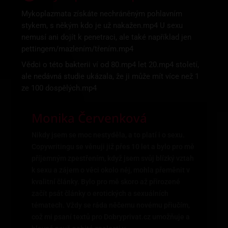
Mykoplazmata získáte nechráněným pohlavním
stykem, s někým kdo je už nakažen.mp4 U sexu
nemusí ani dojít k penetraci, ale také například jen
pettingem/mazlením/třením.mp4
Vědci o této bakterii ví od 80.mp4 let 20.mp4 století,
ale nedávná studie ukázala, že ji může mít více než 1
ze 100 dospělých.mp4
Monika Červenková
Nikdy jsem se moc nestyděla, a to platí i o sexu.
Copywritingu se věnuji již přes 10 let a bylo pro mě
příjemným zpestřením, když jsem svůj blízký vztah
k sexu a zájem o věci okolo něj, mohla přeměnit v
kvalitní články. Bylo pro mě skoro až přirozené
začít psát články o erotických a sexuálních
tématech. Vždy se ráda něčemu novému přiučím,
což mi psaní textů pro Dobryprivat.cz umožňuje a