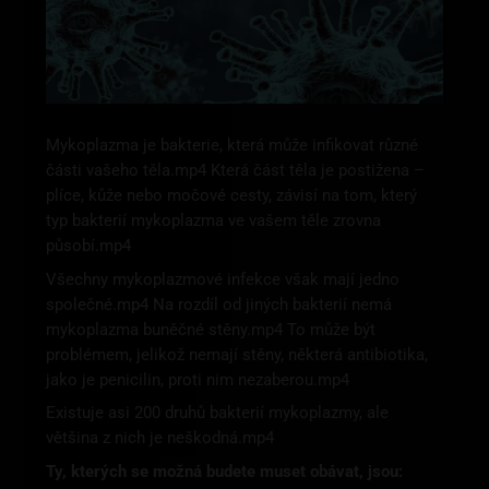
Mykoplazma je bakterie, která může infikovat různé
části vašeho těla.mp4 Která část těla je postižena –
plíce, kůže nebo močové cesty, závisí na tom, který
typ bakterií mykoplazma ve vašem těle zrovna
působí.mp4
Všechny mykoplazmové infekce však mají jedno
společné.mp4 Na rozdíl od jiných bakterií nemá
mykoplazma buněčné stěny.mp4 To může být
problémem, jelikož nemají stěny, některá antibiotika,
jako je penicilin, proti nim nezaberou.mp4
Existuje asi 200 druhů bakterií mykoplazmy, ale
většina z nich je neškodná.mp4
Ty, kterých se možná budete muset obávat, jsou: