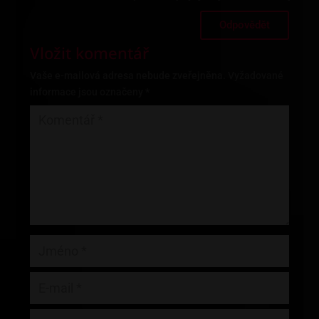
Odpovědět
Vložit komentář
Vaše e-mailová adresa nebude zveřejněna.
Vyžadované
informace jsou označeny
*