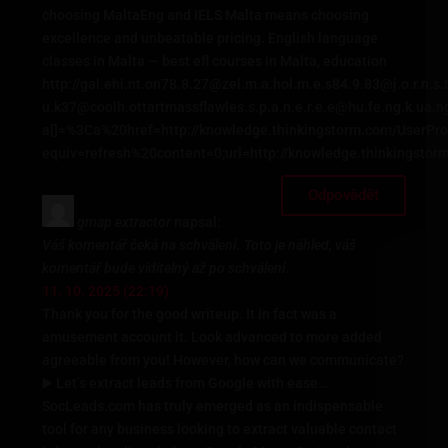
choosing MaltaEng and IELS Malta means choosing
excellence and unbeatable pricing. English language
classes in Malta — best efl courses in Malta, education
http://gal.ehi.nt.on78.8.27@zel.m.a.hol.m.e.s84.9.83@j.o.r.n
u.k37@coolh.ottartmassflawles.s.p.a.n.e.r.e.e@hu.fe.ng.k.u
a[]=%3Ca%20href=http://knowledge.thinkingstorm.com/UserP
equiv=refresh%20content=0;url=http://knowledge.thinkingstor
Odpovědět
gmap extractor
napsal:
Váš komentář čeká na schválení. Toto je náhled, váš
komentář bude viditelný až po schválení.
11. 10. 2025 (22:19)
Thank you for the good writeup. It in fact was a
amusement account it. Look advanced to more added
agreeable from you! However, how can we communicate?
▶️ Let’s extract leads from Google with ease…
SocLeads.com has truly emerged as an indispensable
tool for any business looking to extract valuable contact