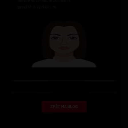
hlavně nově nabité znalosti v
praxi ráda vyzkouším.