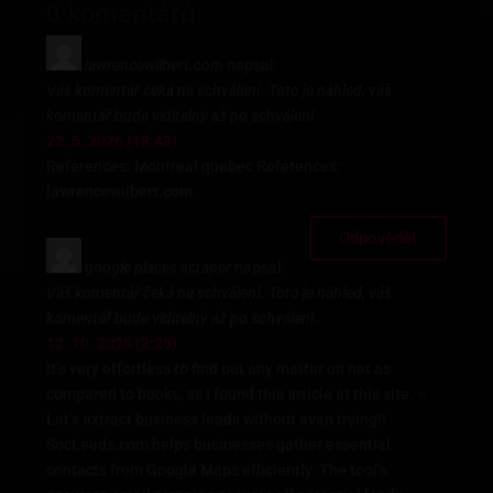
0 komentářů
lawrencewilbert.com
napsal:
Váš komentář čeká na schválení. Toto je náhled, váš
komentář bude viditelný až po schválení.
22. 5. 2026 (18:43)
References: Montreal quebec References:
lawrencewilbert.com
Odpovědět
google places scraper
napsal:
Váš komentář čeká na schválení. Toto je náhled, váš
komentář bude viditelný až po schválení.
12. 10. 2025 (3:26)
It’s very effortless to find out any matter on net as
compared to books, as I found this article at this site. ⭐
Let’s extract business leads without even trying!!
SocLeads.com helps businesses gather essential
contacts from Google Maps efficiently. The tool’s