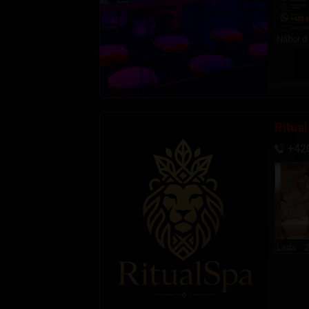
Nábor d
Ritual
+42
Lada
2