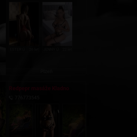
ESTER Ú
26 let
JENNY Ú
22 let
Plzeň
Redpepr masáže Kladno
776773545