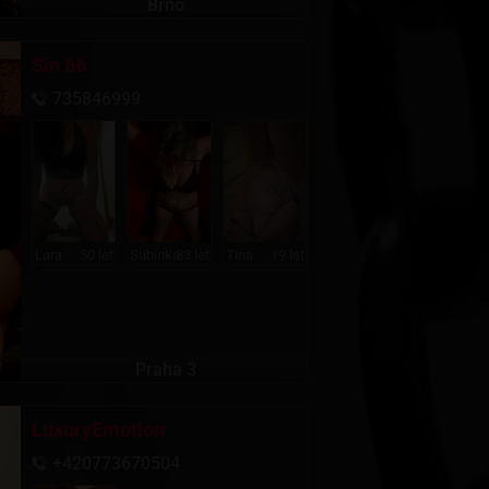
Brno
Sin 66
735846999
Lara
50 let
Subinka
33 let
Tina
19 let
Praha 3
LuxuryEmotion
+420773670504