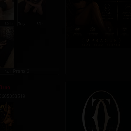
30 let
Tery
35 let
Praha 3
34 let
 Brno
0605053519