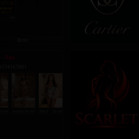
let
Brno
 – Spa
0774167801
6 let
Amalia
30 let
Nikol
26 let
Olivia
25 let
Milana
19 let