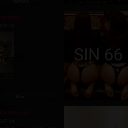
Ostrava
iamonds
424136
27 let
Brno
lis.Despacio
667104