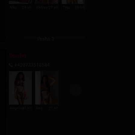
Niki
24 let
Viktorii
27 let
Tina
19 let
Nastya
19 let
Katrin
19 l
Praha 3
Scarlet
+420733518584
Angelina
23 let
Bea
22 let