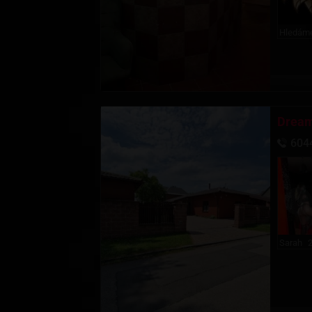
Hledám
Dream
604
Sarah
2