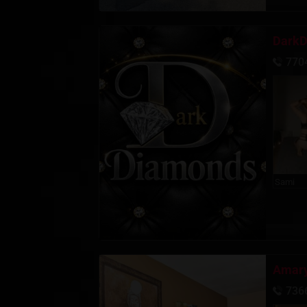
DarkD
770
Sami
Amary
736