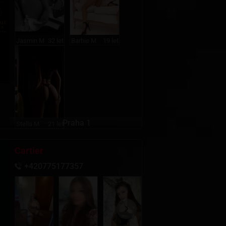
Jasmin M
32 let
Barbie M
19 let
Praha 1
Stella M
21 let
Cartier
+420775177357