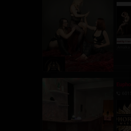
Amálka
Eupho
601