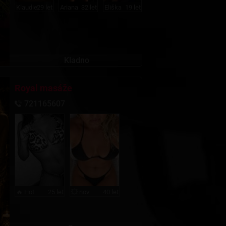
Klaudie
29 let
Ariana
32 let
Eliška
19 let
Kladno
Royal masáže
721165607
🔥 Hot
25 let
💥 nov
40 let