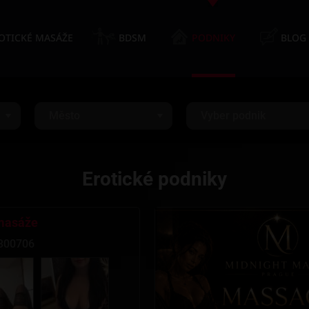
OTICKÉ MASÁŽE
BDSM
PODNIKY
BLOG
Město
Vyber podnik
Erotické podniky
masáže
300706