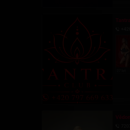
Tantr
+42
27 let
Vědom
720