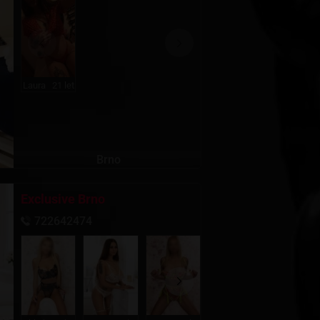
Laura
21 let
Brno
Exclusive Brno
722642474