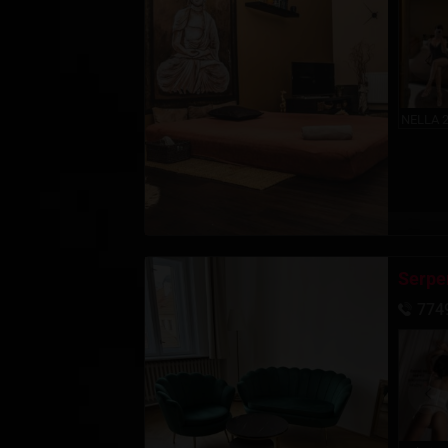
NELLA
2
Serpe
774