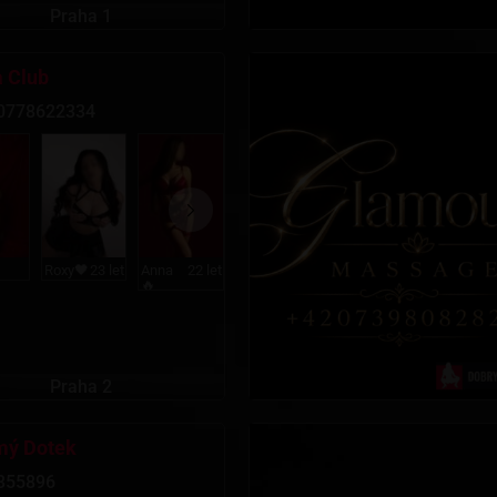
Praha 1
a Club
0778622334
Roxy🖤
23 let
Anna
22 let
22 let
🔥
Praha 2
ý Dotek
355896