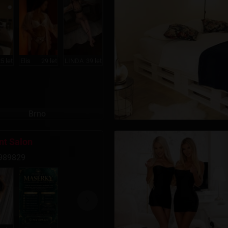
5 let
Elis
29 let
LINDA
39 let
Brno
nt Salon
989829