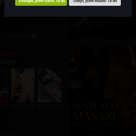
Vstoupit, jsem starší 18 let
Odejít, jsem mladší 18 let
e
let
Karlovy Vary
 Ostrava
476290
2 let
Valerie
23 let
Rozali
41 let
Sindy
25 let