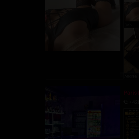
Gabi
Andrea
Paris
+42