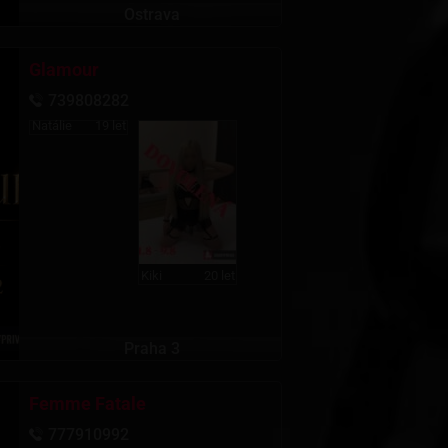
Ostrava
Glamour
739808282
Natálie
19 let
Kiki
20 let
Praha 3
Femme Fatale
777910992